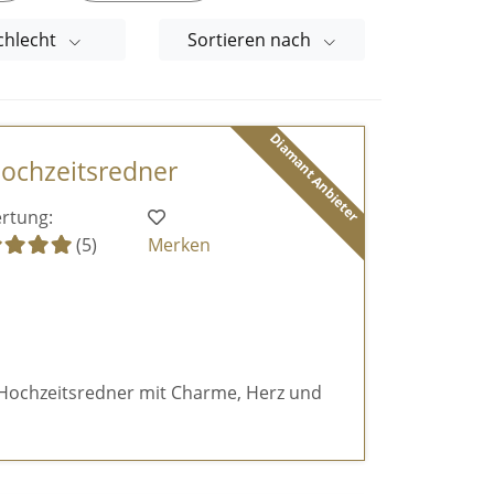
chlecht
Sortieren nach
Diamant Anbieter
ochzeitsredner
rtung:
(5)
Merken
r Hochzeitsredner mit Charme, Herz und