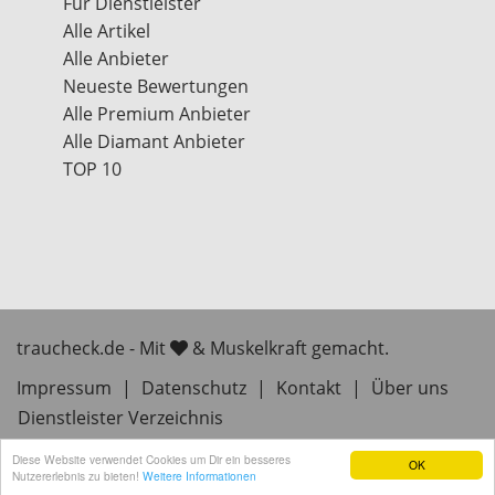
Für Dienstleister
Alle Artikel
Alle Anbieter
Neueste Bewertungen
Alle Premium Anbieter
Alle Diamant Anbieter
TOP 10
traucheck.de - Mit
& Muskelkraft gemacht.
Impressum
|
Datenschutz
|
Kontakt
|
Über uns
Dienstleister Verzeichnis
Diese Website verwendet Cookies um Dir ein besseres
OK
Nutzererlebnis zu bieten!
Weitere Informationen