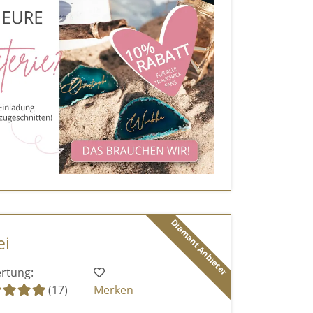
Diamant Anbieter
ei
rtung:
(17)
Merken