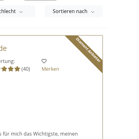
chlecht
Sortieren nach
Diamant Anbieter
de
rtung:
(40)
Merken
es für mich das Wichtigste, meinen