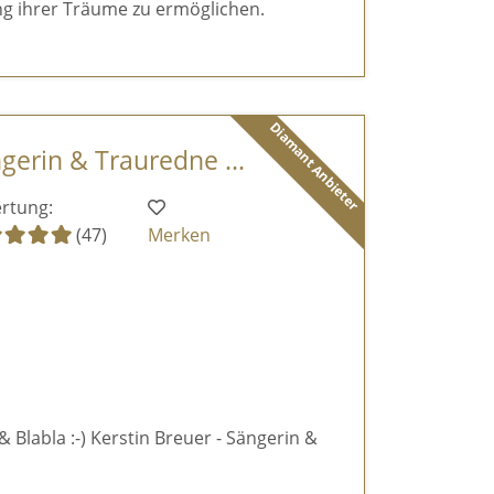
g ihrer Träume zu ermöglichen.
Diamant Anbieter
ngerin & Trauredne ...
rtung:
(47)
Merken
& Blabla :-) Kerstin Breuer - Sängerin &