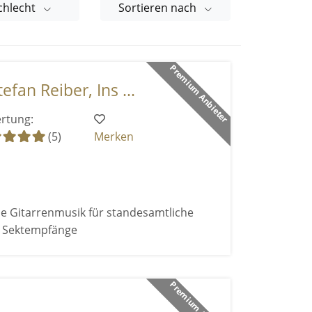
chlecht
Sortieren nach
Premium Anbieter
efan Reiber, Ins ...
rtung:
(5)
Merken
e Gitarrenmusik für standesamtliche
d Sektempfänge
Premium Anbieter