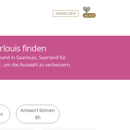
ANMELDEN
45.318
louis finden
and in Saarlouis, Saarland für
r, um die Auswahl zu verbessern.
Antwort binnen
en
8h