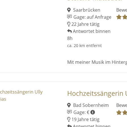
Saarbrücken
Bewe
Gage: auf Anfrage
22 Jahre tätig
Antwortet binnen
8h
ca. 20 km entfernt
Mit meiner Musik im Hinter
Hochzeitssängerin 
Bad Sobernheim
Bewe
Gage: €
19 Jahre tätig
Antwortet binnen