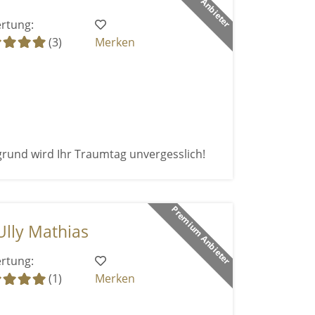
rtung:
(3)
Merken
grund wird Ihr Traumtag unvergesslich!
Premium Anbieter
Ully Mathias
rtung:
(1)
Merken