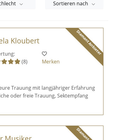
chlecht
Sortieren nach
Diamant Anbieter
ela Kloubert
rtung:
(8)
Merken
 eure Trauung mit langjähriger Erfahrung
hliche oder freie Trauung, Sektempfang
er Musiker