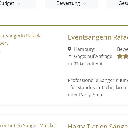
Budget
Bewertung
Ges
Eventsängerin Rafa
Hamburg
Bewe
Gage: auf Anfrage
ca. 71 km entfernt
Professionelle Sängerin für
- für standesamtliche, kirc
oder Party. Solo
Harry Tietjen Säng