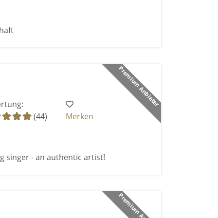
haft
Premium Anbieter
rtung:
(44)
Merken
 singer - an authentic artist!
Premium Anbieter