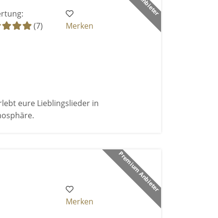
rtung:
(7)
Merken
bt eure Lieblingslieder in
mosphäre.
Premium Anbieter
Merken