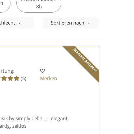
en
8h
chlecht
Sortieren nach
Diamant Anbieter
rtung:
(5)
Merken
k by simply Cello... – elegant,
rtig, zeitlos