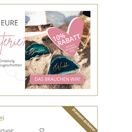
Diamant Anbieter
ei
rtung: