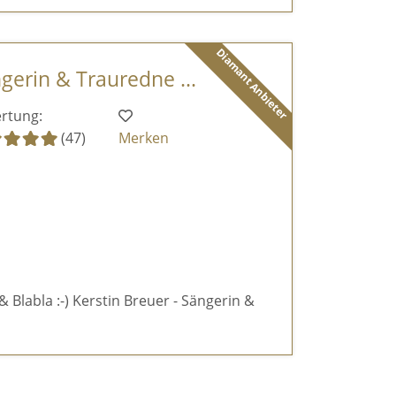
Diamant Anbieter
ngerin & Trauredne ...
rtung:
(47)
Merken
& Blabla :-) Kerstin Breuer - Sängerin &