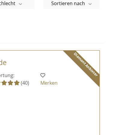
chlecht
Sortieren nach
Diamant Anbieter
de
rtung:
(40)
Merken