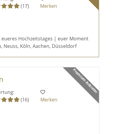
(17)
Merken
 eueres Hochzeitstages | euer Moment
, Neuss, Köln, Aachen, Düsseldorf
Premium Anbieter
n
rtung:
(16)
Merken