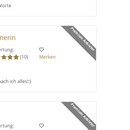
Worte
Premium Anbieter
nerin
rtung:
(10)
Merken
ach ich alles!:)
Premium Anbieter
rtung: