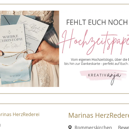
Marinas HerzReder
Rommerskirchen
Bewe