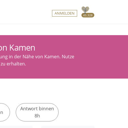
ANMELDEN
45.328
von Kamen
auung in der Nähe von Kamen. Nutze
zu erhalten.
Antwort binnen
en
8h