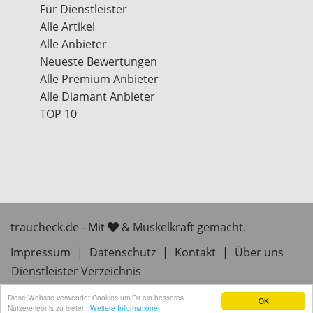
Für Dienstleister
Alle Artikel
Alle Anbieter
Neueste Bewertungen
Alle Premium Anbieter
Alle Diamant Anbieter
TOP 10
traucheck.de - Mit
& Muskelkraft gemacht.
Impressum
|
Datenschutz
|
Kontakt
|
Über uns
Dienstleister Verzeichnis
Diese Website verwendet Cookies um Dir ein besseres
OK
Nutzererlebnis zu bieten!
Weitere Informationen