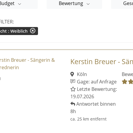
Budget
Bewertung
Ges
FILTER:
cht : Weiblich
Kerstin Breuer - Sä
Köln
Bewe
Gage: auf Anfrage
Letzte Bewertung:
19.07.2026
Antwortet binnen
8h
ca. 25 km entfernt