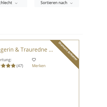
chlecht
Sortieren nach
Diamant Anbieter
ngerin & Trauredne ...
rtung:
(47)
Merken