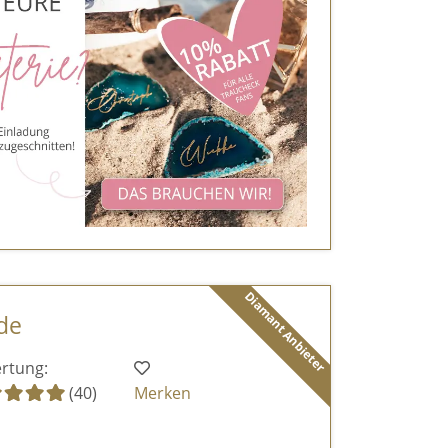
Diamant Anbieter
de
rtung:
(40)
Merken