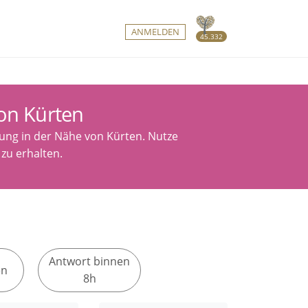
ANMELDEN
45.332
on Kürten
uung in der Nähe von Kürten. Nutze
zu erhalten.
Antwort binnen
en
8h