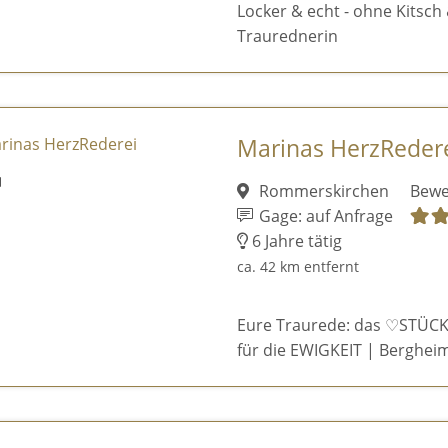
Locker & echt - ohne Kitsch 
Traurednerin
Marinas HerzReder
Rommerskirchen
Bewe
Gage: auf Anfrage
6 Jahre tätig
ca. 42 km entfernt
Eure Traurede: das ♡STÜCK
für die EWIGKEIT | Bergheim