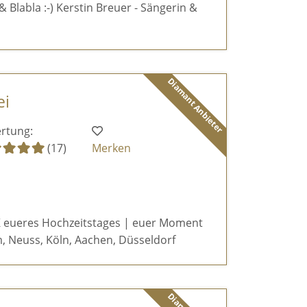
& Blabla :-) Kerstin Breuer - Sängerin &
Diamant Anbieter
ei
rtung:
(17)
Merken
 eueres Hochzeitstages | euer Moment
, Neuss, Köln, Aachen, Düsseldorf