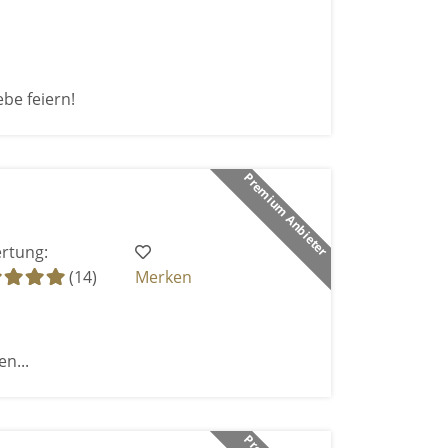
be feiern!
Premium Anbieter
rtung:
(14)
Merken
n...