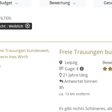
Budget
Bewertung
Ges
FILTER:
cht : Weiblich
Freie Trauungen bun
Leipzig
Bewe
Gage: €
21 Jahre tätig
Antwortet binnen
8h
ca. 13 km entfernt
Es gibt nichts Schöneres, a