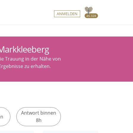
ANMELDEN
45.328
 Markkleeberg
eie Trauung in der Nähe von
Ergebnisse zu erhalten.
Antwort binnen
en
8h