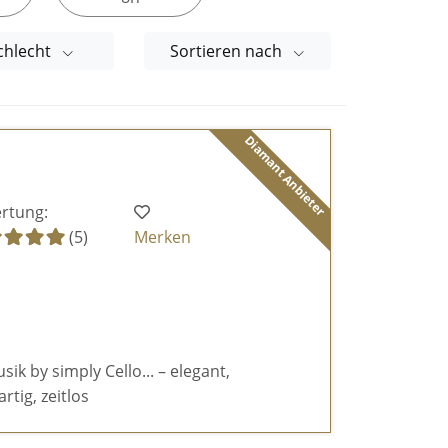
chlecht
Sortieren nach
Diamant Anbieter
rtung:
(5)
Merken
k by simply Cello... – elegant,
rtig, zeitlos