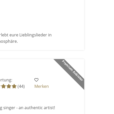
bt eure Lieblingslieder in
mosphäre.
Premium Anbieter
rtung:
(44)
Merken
 singer - an authentic artist!