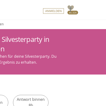
ANMELDEN
45.326
den
Silvesterparty in
en
en für deine Silvesterparty. Du
Ergebnis zu erhalten.
Antwort binnen
en
8h