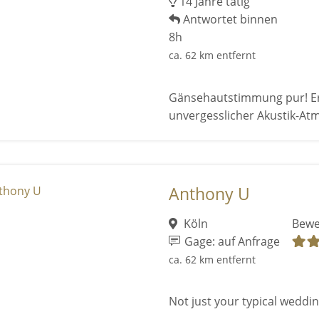
14 Jahre tätig
Antwortet binnen
8h
ca. 62 km entfernt
Gänsehautstimmung pur! Erle
unvergesslicher Akustik-At
Anthony U
Köln
Bewe
Gage: auf Anfrage
ca. 62 km entfernt
Not just your typical wedding