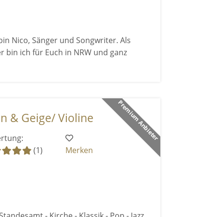
 bin Nico, Sänger und Songwriter. Als
r bin ich für Euch in NRW und ganz
Premium Anbieter
n & Geige/ Violine
rtung:
(1)
Merken
Standesamt - Kirche - Klassik - Pop - Jazz