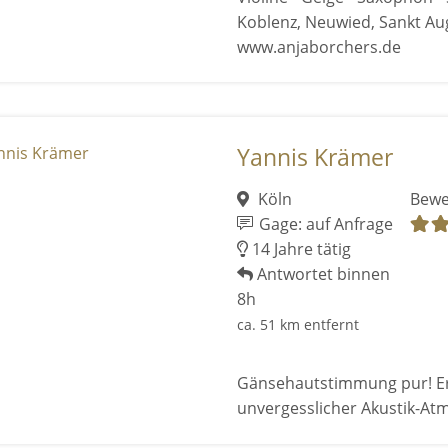
Koblenz, Neuwied, Sankt Aug
www.anjaborchers.de
Yannis Krämer
Köln
Bewe
Gage: auf Anfrage
14 Jahre tätig
Antwortet binnen
8h
ca. 51 km entfernt
Gänsehautstimmung pur! Erle
unvergesslicher Akustik-At