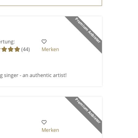
Premium Anbieter
rtung:
(44)
Merken
 singer - an authentic artist!
Premium Anbieter
Merken