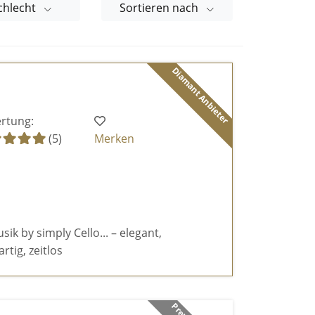
chlecht
Sortieren nach
Diamant Anbieter
rtung:
(5)
Merken
k by simply Cello... – elegant,
rtig, zeitlos