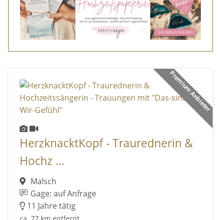
Premium Anbieter
HerzknacktKopf - Traurednerin &
Hochz ...
Malsch
Gage: auf Anfrage
11 Jahre tätig
ca. 77 km entfernt