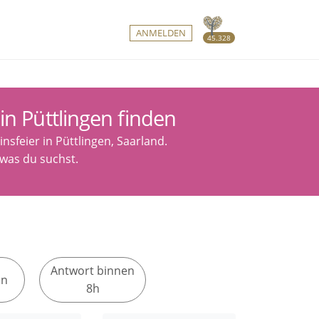
ANMELDEN
45.328
in Püttlingen finden
nsfeier in Püttlingen, Saarland.
 was du suchst.
Antwort binnen
en
8h