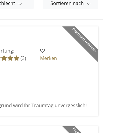
chlecht
Sortieren nach
Premium Anbieter
rtung:
(3)
Merken
grund wird Ihr Traumtag unvergesslich!