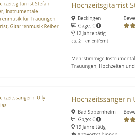
Hochzeitsgitarrist St
Beckingen
Bewe
Gage: €
12 Jahre tätig
ca. 21 km entfernt
Mehrstimmige Instrumental
Trauungen, Hochzeiten un
Hochzeitssängerin 
Bad Sobernheim
Bewe
Gage: €
19 Jahre tätig
Antwortet binnen