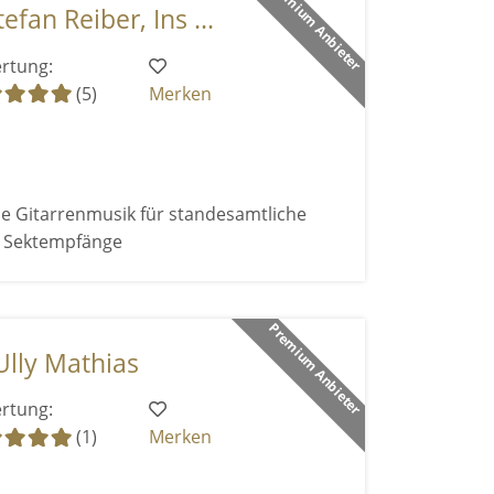
Premium Anbieter
efan Reiber, Ins ...
rtung:
(5)
Merken
e Gitarrenmusik für standesamtliche
d Sektempfänge
Premium Anbieter
Ully Mathias
rtung:
(1)
Merken