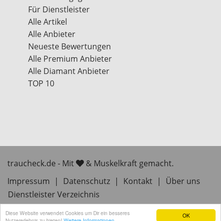
Für Dienstleister
Alle Artikel
Alle Anbieter
Neueste Bewertungen
Alle Premium Anbieter
Alle Diamant Anbieter
TOP 10
traucheck.de - Mit
& Muskelkraft gemacht.
Impressum
|
Datenschutz
|
Kontakt
|
Über uns
Dienstleister Verzeichnis
Diese Website verwendet Cookies um Dir ein besseres
OK
Nutzererlebnis zu bieten!
Weitere Informationen