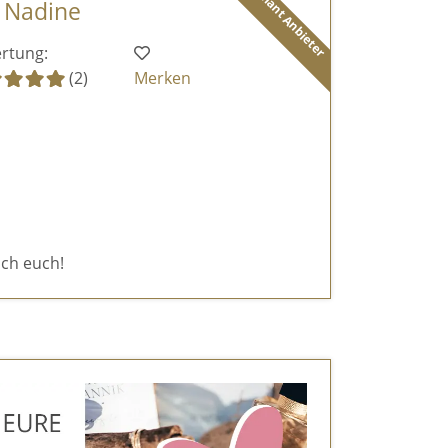
Diamant Anbieter
- Nadine
rtung:
(2)
Merken
ich euch!