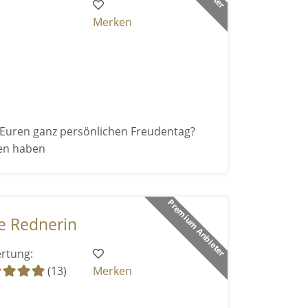
Merken
r Euren ganz persönlichen Freudentag?
den haben
Premium Anbieter
e Rednerin
rtung:
(13)
Merken