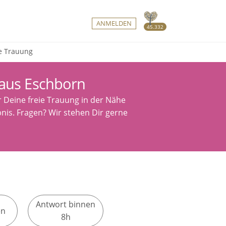
ANMELDEN
45.332
ie Trauung
 aus Eschborn
r Deine freie Trauung in der Nähe
bnis. Fragen? Wir stehen Dir gerne
Antwort binnen
en
8h