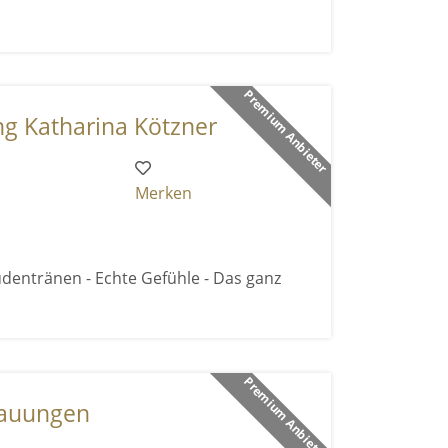
Premium Anbieter
g Katharina Kötzner
Merken
reudentränen - Echte Gefühle - Das ganz
Premium Anbieter
rauungen