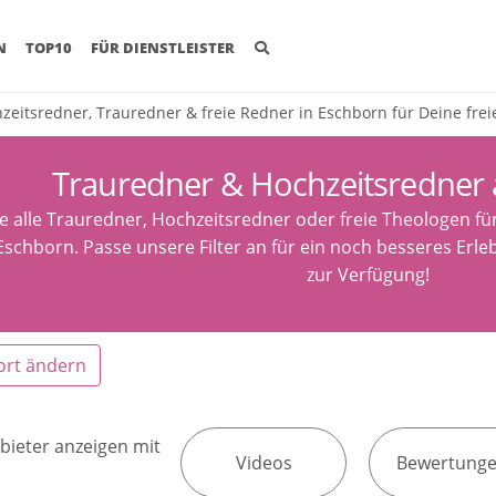
(CURRENT)
N
TOP10
FÜR DIENSTLEISTER
zeitsredner, Trauredner & freie Redner in Eschborn für Deine fre
Trauredner & Hochzeitsredner
e alle Trauredner, Hochzeitsredner oder freie Theologen fü
Eschborn. Passe unsere Filter an für ein noch besseres Erle
zur Verfügung!
ort ändern
bieter anzeigen mit
Videos
Bewertung