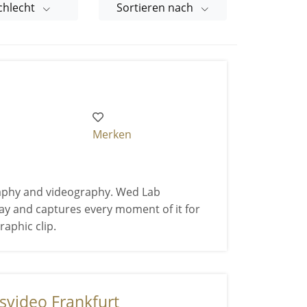
chlecht
Sortieren nach
Merken
aphy and videography. Wed Lab
ay and captures every moment of it for
aphic clip.
svideo Frankfurt