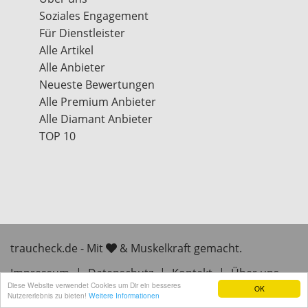
Soziales Engagement
Für Dienstleister
Alle Artikel
Alle Anbieter
Neueste Bewertungen
Alle Premium Anbieter
Alle Diamant Anbieter
TOP 10
traucheck.de - Mit
& Muskelkraft gemacht.
Impressum
|
Datenschutz
|
Kontakt
|
Über uns
Diese Website verwendet Cookies um Dir ein besseres
OK
Dienstleister Verzeichnis
Nutzererlebnis zu bieten!
Weitere Informationen