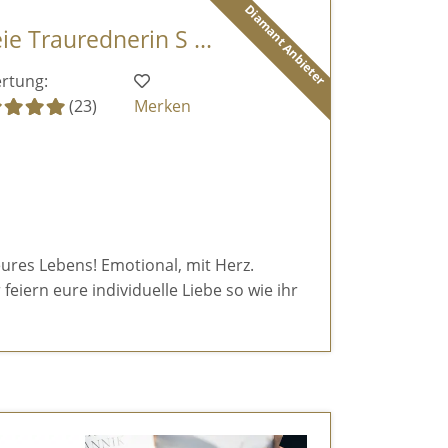
Diamant Anbieter
ie Traurednerin S ...
rtung:
(23)
Merken
eures Lebens! Emotional, mit Herz.
feiern eure individuelle Liebe so wie ihr