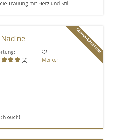
reie Trauung mit Herz und Stil.
Diamant Anbieter
- Nadine
rtung:
(2)
Merken
ich euch!