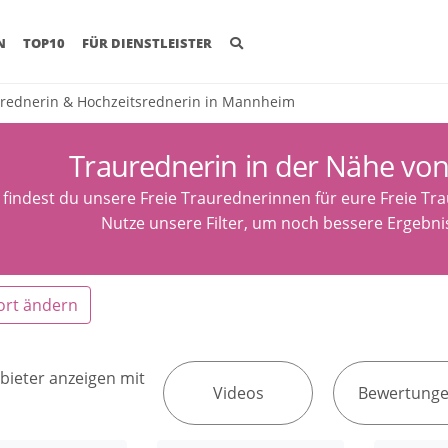
(CURRENT)
N
TOP10
FÜR DIENSTLEISTER
rednerin & Hochzeitsrednerin in Mannheim
Traurednerin in der Nähe v
 findest du unsere Freie Traurednerinnen für eure Freie T
Nutze unsere Filter, um noch bessere Ergebnis
ort ändern
bieter anzeigen mit
Videos
Bewertung