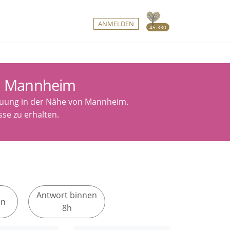
ANMELDEN
45.330
on Mannheim
rauung in der Nähe von Mannheim.
se zu erhalten.
Antwort binnen
en
8h