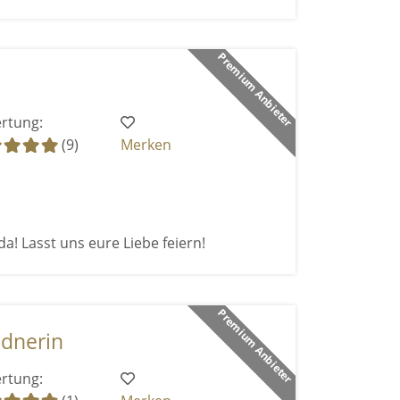
Premium Anbieter
rtung:
(9)
Merken
ida! Lasst uns eure Liebe feiern!
Premium Anbieter
ednerin
rtung: