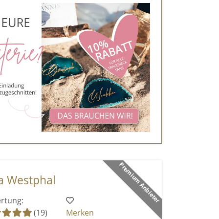
Premium Anbieter
ra Westphal
rtung:
(19)
Merken