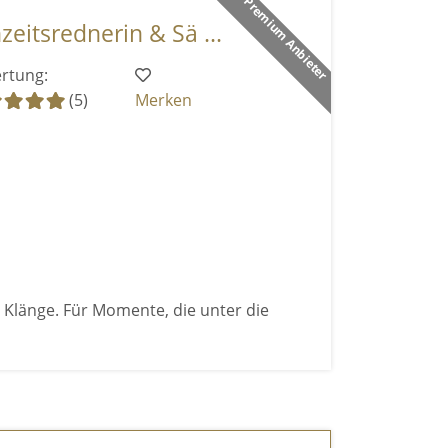
Premium Anbieter
eitsrednerin & Sä ...
rtung:
(5)
Merken
e Klänge. Für Momente, die unter die