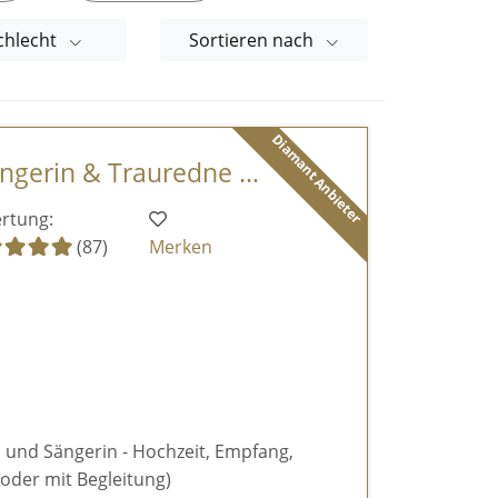
chlecht
Sortieren nach
Diamant Anbieter
ngerin & Trauredne ...
rtung:
(87)
Merken
 und Sängerin - Hochzeit, Empfang,
 oder mit Begleitung)