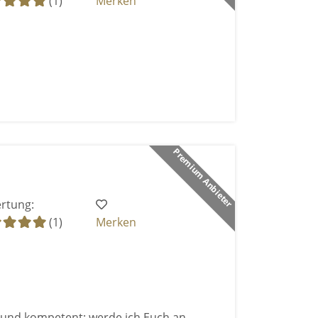
(1)
Merken
Premium Anbieter
rtung:
(1)
Merken
g und kompetent; werde ich Euch an