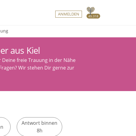
ANMELDEN
45.318
uung
r aus Kiel
r Deine freie Trauung in der Nähe
 Fragen? Wir stehen Dir gerne zur
Antwort binnen
en
8h