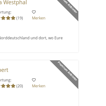
Premium Anbieter
ra Westphal
rtung:
(19)
Merken
 Norddeutschland und dort, wo Eure
Premium Anbieter
bert
rtung:
(20)
Merken