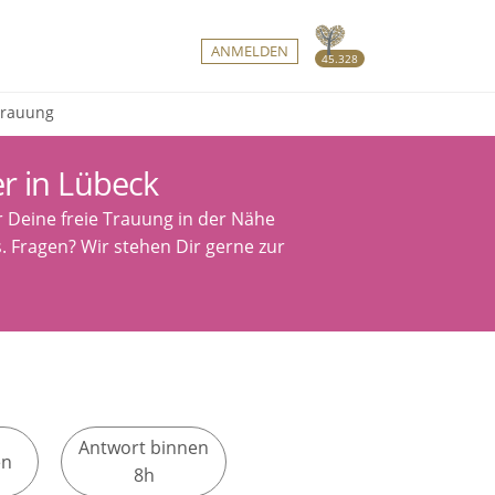
ANMELDEN
45.328
 Trauung
r in Lübeck
r Deine freie Trauung in der Nähe
s. Fragen? Wir stehen Dir gerne zur
Antwort binnen
en
8h