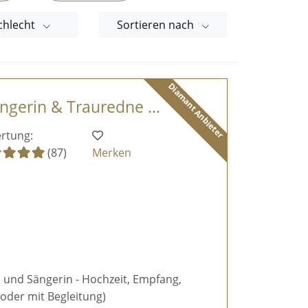
chlecht
Sortieren nach
Diamant Anbieter
ngerin & Trauredne ...
rtung:
(87)
Merken
 und Sängerin - Hochzeit, Empfang,
 oder mit Begleitung)