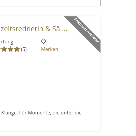
Premium Anbieter
eitsrednerin & Sä ...
rtung:
(5)
Merken
e Klänge. Für Momente, die unter die