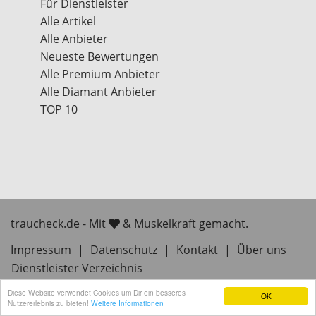
Für Dienstleister
Alle Artikel
Alle Anbieter
Neueste Bewertungen
Alle Premium Anbieter
Alle Diamant Anbieter
TOP 10
traucheck.de - Mit
& Muskelkraft gemacht.
Impressum
|
Datenschutz
|
Kontakt
|
Über uns
Dienstleister Verzeichnis
Diese Website verwendet Cookies um Dir ein besseres
OK
Nutzererlebnis zu bieten!
Weitere Informationen