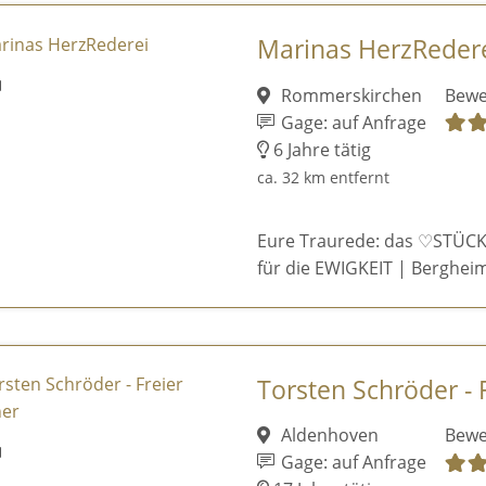
Marinas HerzReder
Rommerskirchen
Bewe
Gage: auf Anfrage
6 Jahre tätig
ca. 32 km entfernt
Eure Traurede: das ♡STÜCK
für die EWIGKEIT | Bergheim
Torsten Schröder - 
Aldenhoven
Bewe
Gage: auf Anfrage