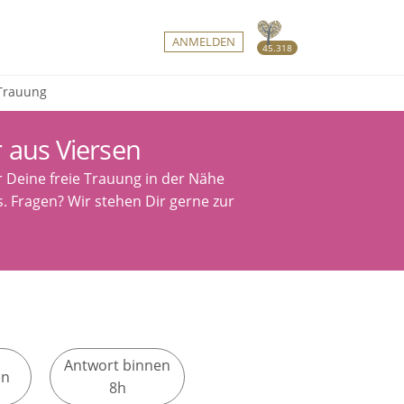
ANMELDEN
45.318
 Trauung
 aus Viersen
r Deine freie Trauung in der Nähe
s. Fragen? Wir stehen Dir gerne zur
Antwort binnen
en
8h