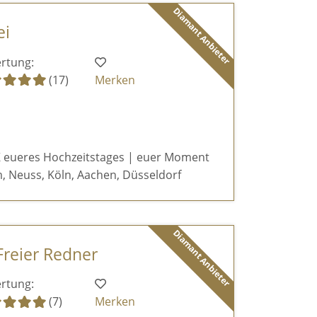
Diamant Anbieter
ei
rtung:
(17)
Merken
 eueres Hochzeitstages | euer Moment
, Neuss, Köln, Aachen, Düsseldorf
Diamant Anbieter
Freier Redner
rtung:
(7)
Merken