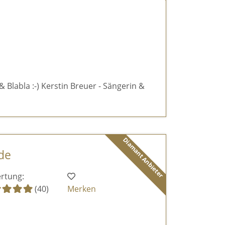
& Blabla :-) Kerstin Breuer - Sängerin &
Diamant Anbieter
de
rtung:
(40)
Merken