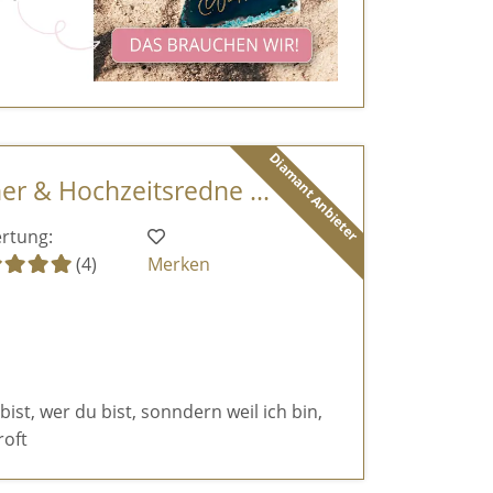
Diamant Anbieter
er & Hochzeitsredne ...
rtung:
(4)
Merken
 bist, wer du bist, sonndern weil ich bin,
roft