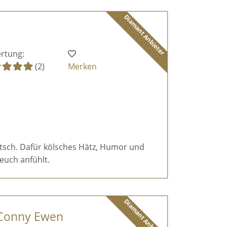
Diamant Anbieter
rtung:
(2)
Merken
itsch. Dafür kölsches Hätz, Humor und
euch anfühlt.
Diamant Anbieter
 Conny Ewen