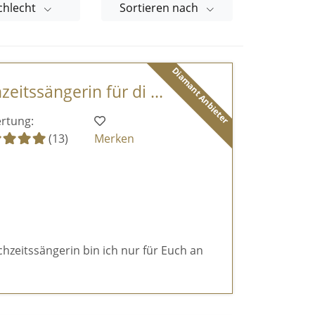
chlecht
Sortieren nach
Diamant Anbieter
itssängerin für di ...
rtung:
(13)
Merken
chzeitssängerin bin ich nur für Euch an