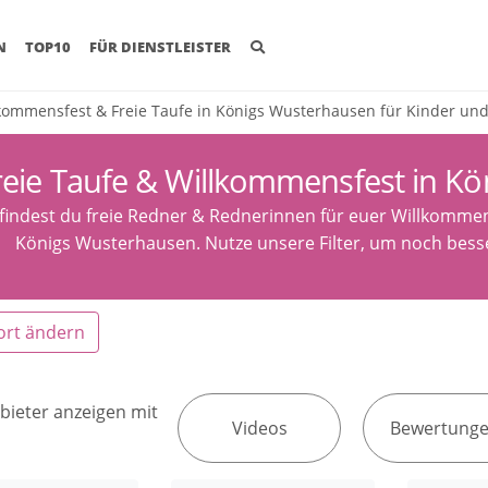
(CURRENT)
N
TOP10
FÜR DIENSTLEISTER
kommensfest & Freie Taufe in Königs Wusterhausen für Kinder un
reie Taufe & Willkommensfest in K
 findest du freie Redner & Rednerinnen für euer Willkommen
Königs Wusterhausen. Nutze unsere Filter, um noch besse
ort ändern
bieter anzeigen mit
Videos
Bewertung