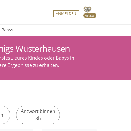
ANMELDEN
45.328
d Babys
önigs Wusterhausen
sfest, eures Kindes oder Babys in
re Ergebnisse zu erhalten.
Antwort binnen
en
8h