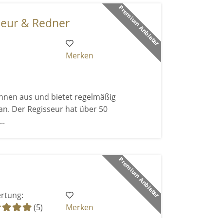
Premium Anbieter
seur & Redner
Merken
innen aus und bietet regelmäßig
an. Der Regisseur hat über 50
..
Premium Anbieter
rtung:
(5)
Merken