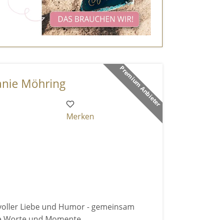
Premium Anbieter
anie Möhring
Merken
voller Liebe und Humor - gemeinsam
he Worte und Momente.