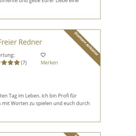
omente und gebe Eurer Liebe eine
Diamant Anbieter
Freier Redner
rtung:
(7)
Merken
en Tag im Leben. Ich bin Profi für
s mit Worten zu spielen und euch durch