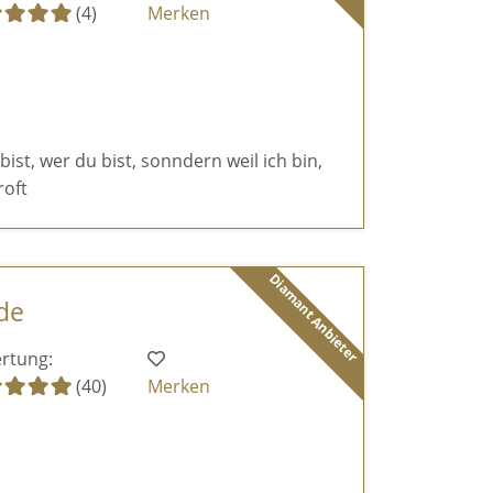
(4)
Merken
 bist, wer du bist, sonndern weil ich bin,
roft
Diamant Anbieter
de
rtung:
(40)
Merken