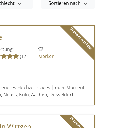
chlecht
Sortieren nach
Diamant Anbieter
ei
rtung:
(17)
Merken
 eueres Hochzeitstages | euer Moment
, Neuss, Köln, Aachen, Düsseldorf
tin Wirtgen