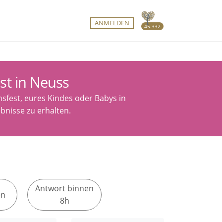
ANMELDEN
45.332
st in Neuss
sfest, eures Kindes oder Babys in
bnisse zu erhalten.
Antwort binnen
en
8h