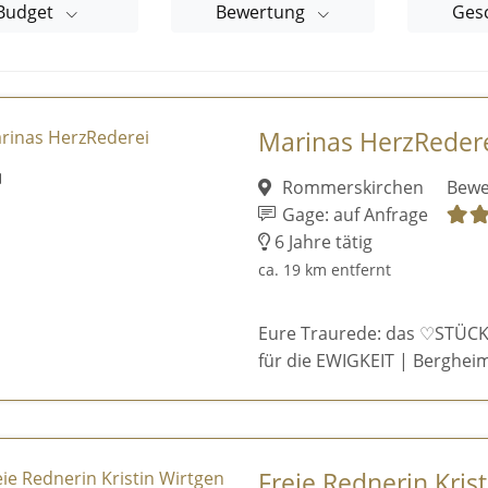
Budget
Bewertung
Ges
Marinas HerzReder
Rommerskirchen
Bewe
Gage: auf Anfrage
6 Jahre tätig
ca. 19 km entfernt
Eure Traurede: das ♡STÜCK
für die EWIGKEIT | Bergheim
Freie Rednerin Kris