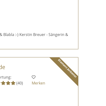
& Blabla :-) Kerstin Breuer - Sängerin &
Diamant Anbieter
de
rtung:
(40)
Merken