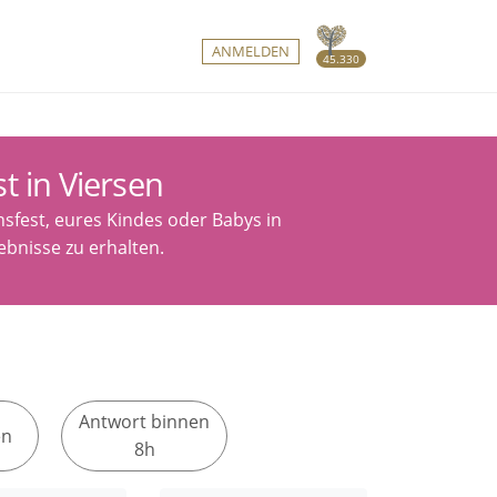
ANMELDEN
45.330
t in Viersen
sfest, eures Kindes oder Babys in
ebnisse zu erhalten.
Antwort binnen
en
8h