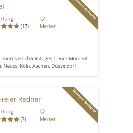
Diamant Anbieter
ei
rtung:
(17)
Merken
 eueres Hochzeitstages | euer Moment
, Neuss, Köln, Aachen, Düsseldorf
Diamant Anbieter
Freier Redner
rtung:
(7)
Merken