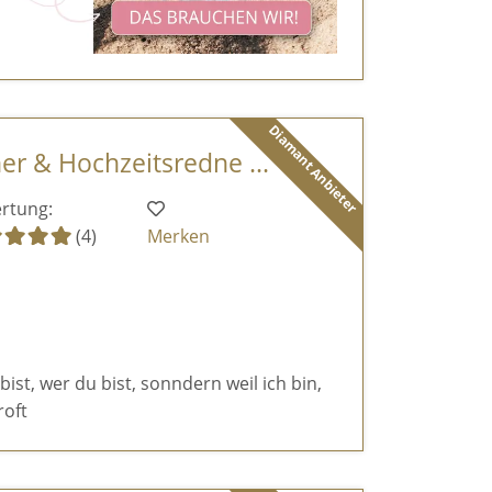
Diamant Anbieter
er & Hochzeitsredne ...
rtung:
(4)
Merken
 bist, wer du bist, sonndern weil ich bin,
roft