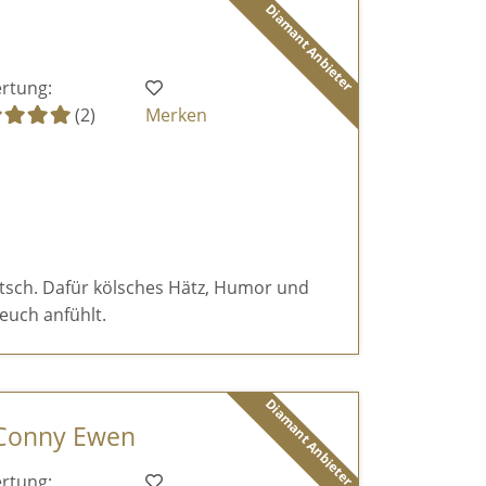
Diamant Anbieter
rtung:
(2)
Merken
itsch. Dafür kölsches Hätz, Humor und
euch anfühlt.
Diamant Anbieter
 Conny Ewen
rtung: