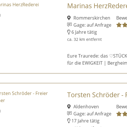
Marinas HerzReder
Rommerskirchen
Bewe
Gage: auf Anfrage
6 Jahre tätig
ca. 32 km entfernt
Eure Traurede: das ♡STÜCK
für die EWIGKEIT | Bergheim
Torsten Schröder - 
Aldenhoven
Bewe
Gage: auf Anfrage
17 Jahre tätig