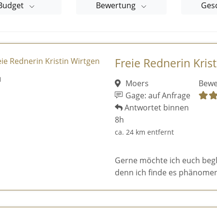
Budget
Bewertung
Ges
Freie Rednerin Kris
Moers
Bewe
Gage: auf Anfrage
Antwortet binnen
8h
ca. 24 km entfernt
Gerne möchte ich euch begl
denn ich finde es phänomen