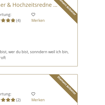
Diamant Anbieter
er & Hochzeitsredne ...
rtung:
(4)
Merken
 bist, wer du bist, sonndern weil ich bin,
roft
Diamant Anbieter
rtung:
(2)
Merken