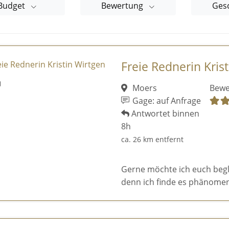
Budget
Bewertung
Ges
Freie Rednerin Kris
Moers
Bewe
Gage: auf Anfrage
Antwortet binnen
8h
ca. 26 km entfernt
Gerne möchte ich euch begl
denn ich finde es phänomen