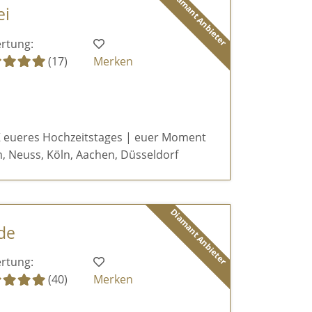
Diamant Anbieter
ei
rtung:
(17)
Merken
 eueres Hochzeitstages | euer Moment
, Neuss, Köln, Aachen, Düsseldorf
Diamant Anbieter
de
rtung:
(40)
Merken