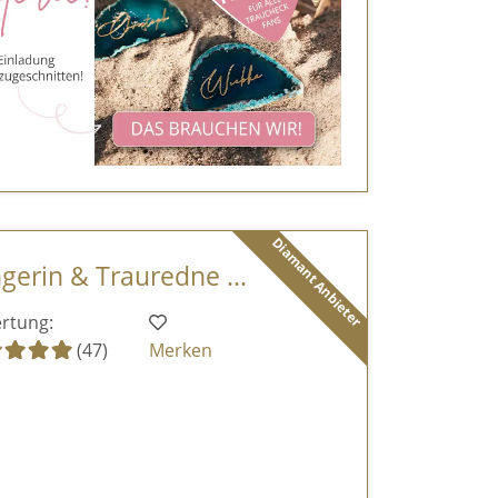
Diamant Anbieter
ngerin & Trauredne ...
rtung:
(47)
Merken