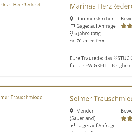
Marinas HerzReder
Rommerskirchen
Bewe
Gage: auf Anfrage
6 Jahre tätig
ca. 70 km entfernt
Eure Traurede: das ♡STÜCK
für die EWIGKEIT | Bergheim
Selmer Trauschmie
Menden
Bewe
(Sauerland)
Gage: auf Anfrage