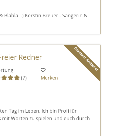
& Blabla :-) Kerstin Breuer - Sängerin &
Diamant Anbieter
Freier Redner
rtung:
(7)
Merken
en Tag im Leben. Ich bin Profi für
s mit Worten zu spielen und euch durch