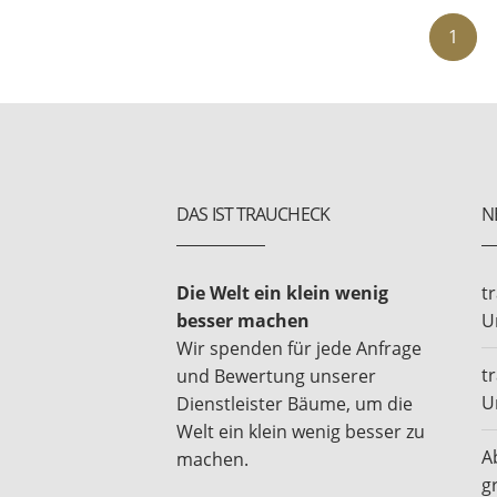
1
DAS IST TRAUCHECK
N
Die Welt ein klein wenig
t
besser machen
U
Wir spenden für jede Anfrage
t
und Bewertung unserer
U
Dienstleister Bäume, um die
Welt ein klein wenig besser zu
A
machen.
g