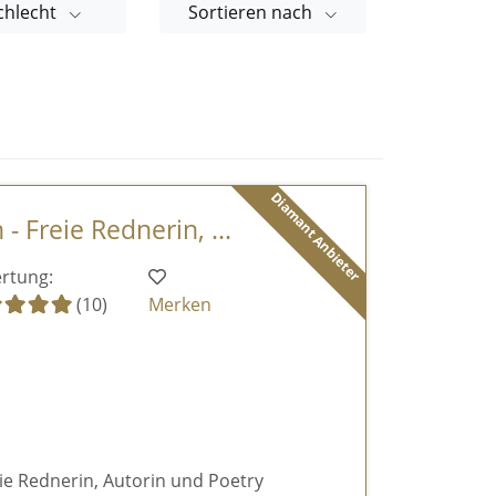
chlecht
Sortieren nach
Diamant Anbieter
- Freie Rednerin, ...
rtung:
(10)
Merken
reie Rednerin, Autorin und Poetry