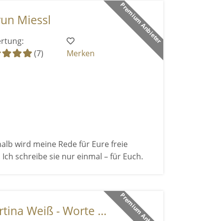
Premium Anbieter
run Miessl
rtung:
(7)
Merken
halb wird meine Rede für Eure freie
Ich schreibe sie nur einmal – für Euch.
Premium Anbieter
tina Weiß - Worte ...