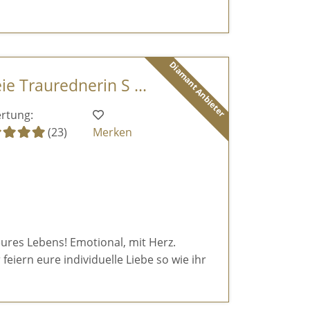
Diamant Anbieter
ie Traurednerin S ...
rtung:
(23)
Merken
eures Lebens! Emotional, mit Herz.
feiern eure individuelle Liebe so wie ihr