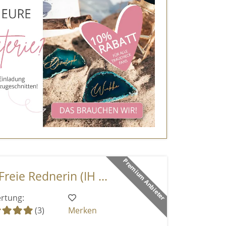
Premium Anbieter
reie Rednerin (IH ...
rtung:
(3)
Merken