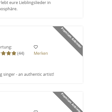
bt eure Lieblingslieder in
mosphäre.
Premium Anbieter
rtung:
(44)
Merken
 singer - an authentic artist!
Premium Anbieter