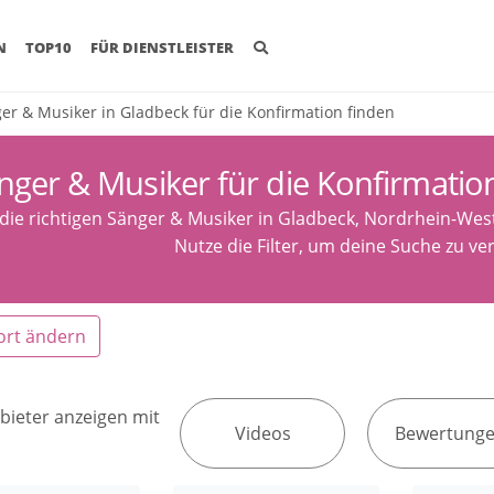
(CURRENT)
N
TOP10
FÜR DIENSTLEISTER
er & Musiker in Gladbeck für die Konfirmation finden
nger & Musiker für die Konfirmatio
 die richtigen Sänger & Musiker in Gladbeck, Nordrhein-West
Nutze die Filter, um deine Suche zu ver
ort ändern
bieter anzeigen mit
Videos
Bewertung