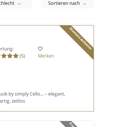
chlecht
Sortieren nach
Diamant Anbieter
rtung:
(5)
Merken
k by simply Cello... – elegant,
rtig, zeitlos