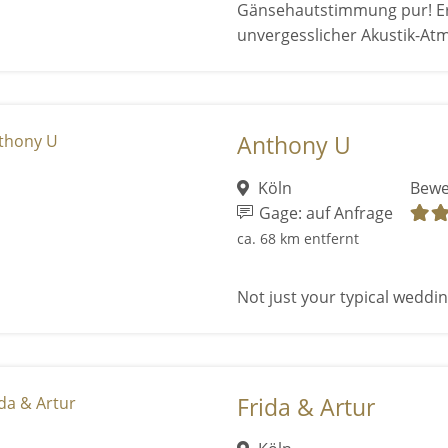
Gänsehautstimmung pur! Erle
unvergesslicher Akustik-At
Anthony U
Köln
Bewe
Gage: auf Anfrage
ca. 68 km entfernt
Not just your typical wedding
Frida & Artur