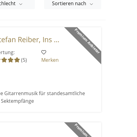
chlecht
Sortieren nach
Premium Anbieter
efan Reiber, Ins ...
rtung:
(5)
Merken
e Gitarrenmusik für standesamtliche
d Sektempfänge
Premium Anbieter