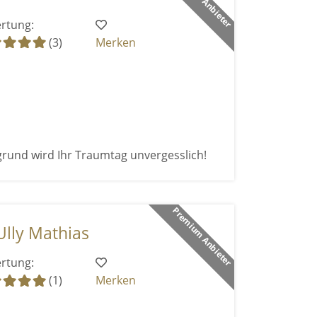
rtung:
(3)
Merken
grund wird Ihr Traumtag unvergesslich!
Premium Anbieter
Ully Mathias
rtung:
(1)
Merken