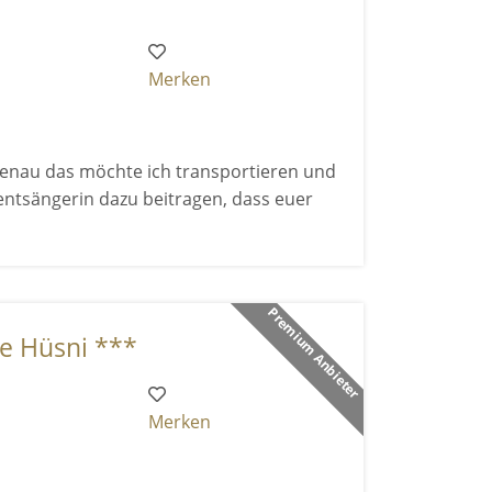
Merken
d genau das möchte ich transportieren und
entsängerin dazu beitragen, dass euer
Premium Anbieter
ce Hüsni ***
Merken