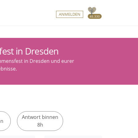
ANMELDEN
45.330
est in Dresden
ommensfest in Dresden und eurer
ebnisse.
Antwort binnen
en
8h