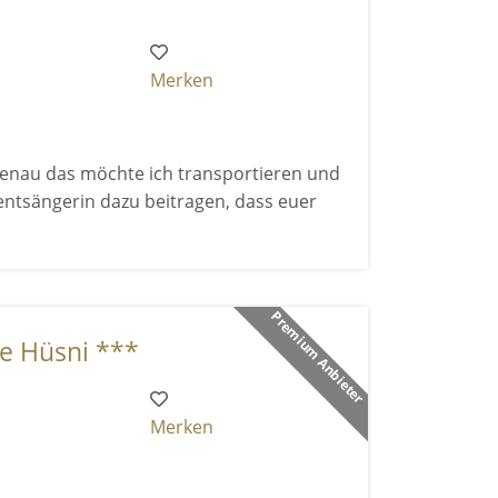
Merken
d genau das möchte ich transportieren und
entsängerin dazu beitragen, dass euer
Premium Anbieter
ce Hüsni ***
Merken