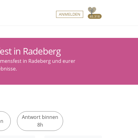
ANMELDEN
45.318
est in Radeberg
ommensfest in Radeberg und eurer
ebnisse.
Antwort binnen
en
8h