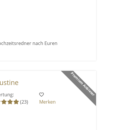
Hochzeitsredner nach Euren
Premium Anbieter
ustine
rtung:
(23)
Merken