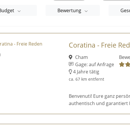
Budget
Bewertung
Ges
Coratina - Freie Re
Cham
Bewe
Gage: auf Anfrage
4 Jahre tätig
ca. 67 km entfernt
Benvenuti! Eure ganz persön
authentisch und garantiert KI