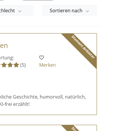
chlecht
Sortieren nach
Diamant Anbieter
den
rtung:
(5)
Merken
liche Geschichte, humorvoll, natürlich,
-frei erzählt!