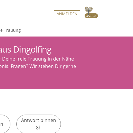
ANMELDEN
45.328
eie Trauung
us Dingolfing
r Deine freie Trauung in der Nähe
ebnis. Fragen? Wir stehen Dir gerne
Antwort binnen
en
8h