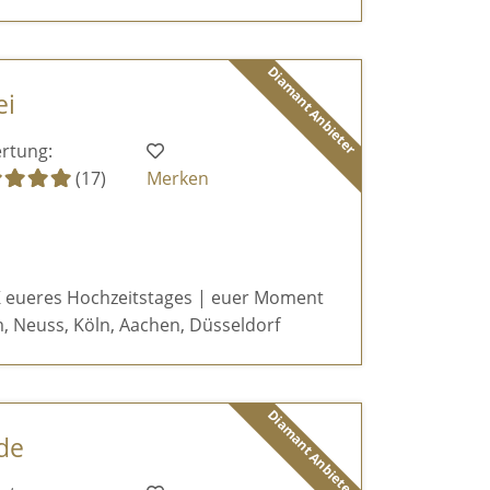
Diamant Anbieter
ei
rtung:
(17)
Merken
 eueres Hochzeitstages | euer Moment
, Neuss, Köln, Aachen, Düsseldorf
Diamant Anbieter
de