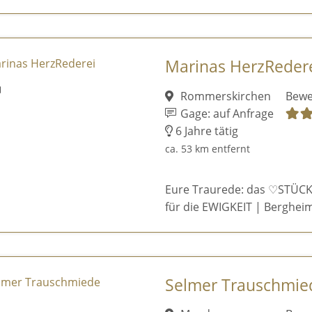
Marinas HerzReder
Rommerskirchen
Bewe
Gage: auf Anfrage
6 Jahre tätig
ca. 53 km entfernt
Eure Traurede: das ♡STÜCK
für die EWIGKEIT | Bergheim
Selmer Trauschmie