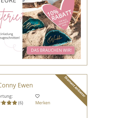
Diamant Anbieter
 Conny Ewen
rtung:
(6)
Merken