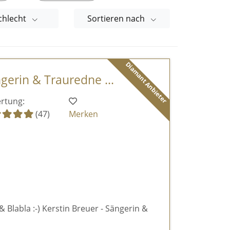
chlecht
Sortieren nach
Diamant Anbieter
ngerin & Trauredne ...
rtung:
(47)
Merken
& Blabla :-) Kerstin Breuer - Sängerin &