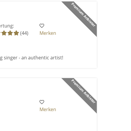
Premium Anbieter
rtung:
(44)
Merken
 singer - an authentic artist!
Premium Anbieter
Merken