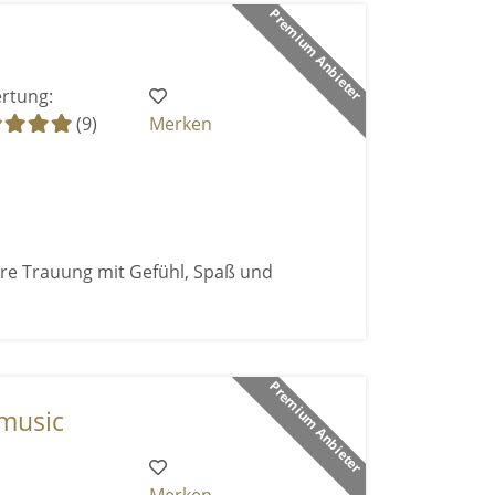
Premium Anbieter
rtung:
(9)
Merken
ure Trauung mit Gefühl, Spaß und
Premium Anbieter
 music