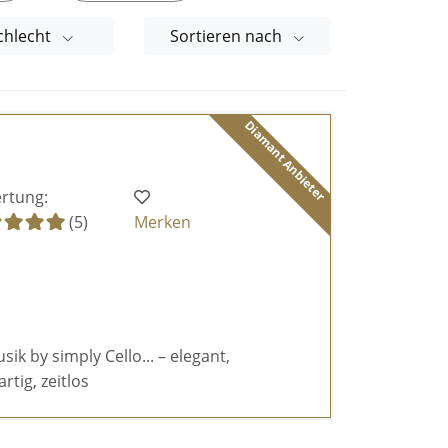
chlecht
Sortieren nach
Diamant Anbieter
rtung:
(5)
Merken
k by simply Cello... – elegant,
rtig, zeitlos