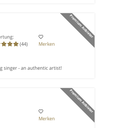
Premium Anbieter
rtung:
(44)
Merken
 singer - an authentic artist!
Premium Anbieter
Merken