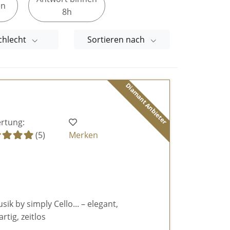
en
8h
chlecht
Sortieren nach
Diamant Anbieter
rtung:
(5)
Merken
k by simply Cello... – elegant,
rtig, zeitlos