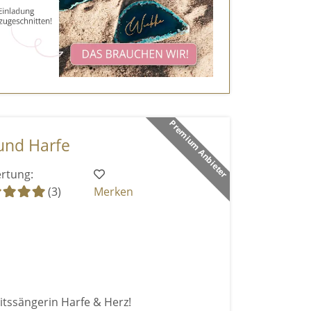
Premium Anbieter
und Harfe
rtung:
(3)
Merken
itssängerin Harfe & Herz!