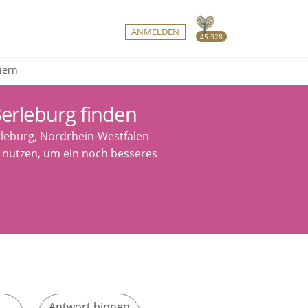
ANMELDEN
45.328
iern
Berleburg finden
rleburg, Nordrhein-Westfalen
er nutzen, um ein noch besseres
Antwort binnen