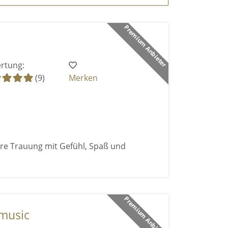
Premium Anbieter
rtung:
(9)
Merken
ure Trauung mit Gefühl, Spaß und
Premium Anbieter
 music