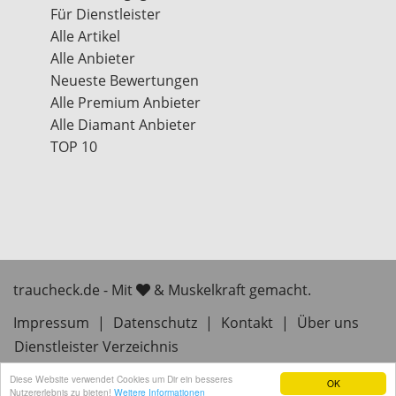
Für Dienstleister
Alle Artikel
Alle Anbieter
Neueste Bewertungen
Alle Premium Anbieter
Alle Diamant Anbieter
TOP 10
traucheck.de - Mit
& Muskelkraft gemacht.
Impressum
|
Datenschutz
|
Kontakt
|
Über uns
Dienstleister Verzeichnis
Diese Website verwendet Cookies um Dir ein besseres
OK
Nutzererlebnis zu bieten!
Weitere Informationen